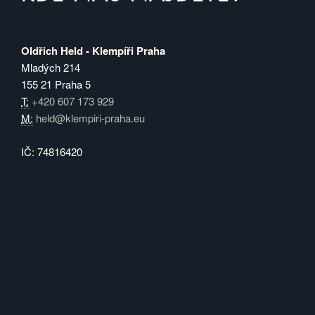
Oldřich Held - Klempíři Praha
Mladých 214
155 21 Praha 5
T:
+420 607 173 929
M:
held@klempiri-praha.eu
IČ: 74816420