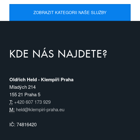
ZOBRAZIT KATEGORII NAŠE SLUŽBY
KDE NÁS NAJDETE?
Oldřich Held - Klempíři Praha
Mladých 214
155 21 Praha 5
T:
+420 607 173 929
M:
held@klempiri-praha.eu
IČ: 74816420