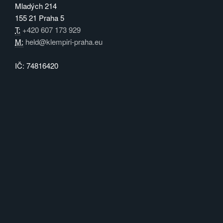
Mladých 214
155 21 Praha 5
T:
+420 607 173 929
M:
held@klempiri-praha.eu
IČ: 74816420