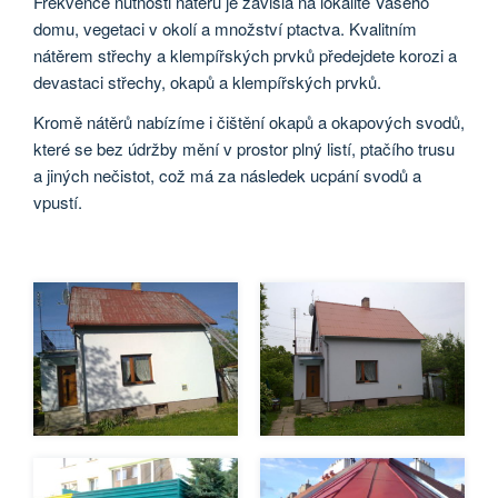
Frekvence nutnosti nátěru je závislá na lokalitě Vašeho
domu, vegetaci v okolí a množství ptactva. Kvalitním
nátěrem střechy a klempířských prvků předejdete korozi a
devastaci střechy, okapů a klempířských prvků.
Kromě nátěrů nabízíme i čištění okapů a okapových svodů,
které se bez údržby mění v prostor plný listí, ptačího trusu
a jiných nečistot, což má za následek ucpání svodů a
vpustí.