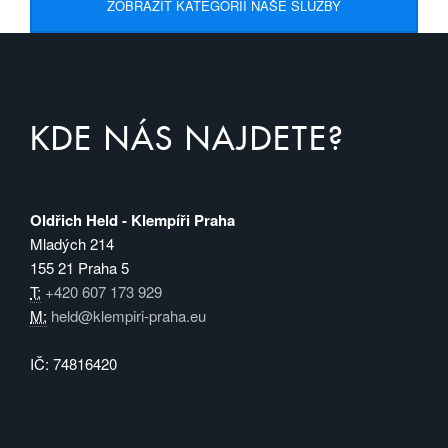
ZOBRAZIT KATEGORII NAŠE SLUŽBY
KDE NÁS NAJDETE?
Oldřich Held - Klempíři Praha
Mladých 214
155 21 Praha 5
T:
+420 607 173 929
M:
held@klempiri-praha.eu
IČ: 74816420