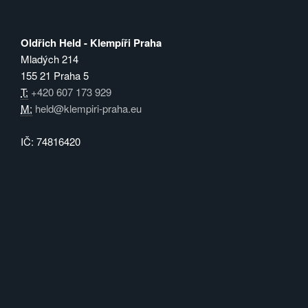
Oldřich Held - Klempíři Praha
Mladých 214
155 21 Praha 5
T:
+420 607 173 929
M:
held@klempiri-praha.eu
IČ: 74816420