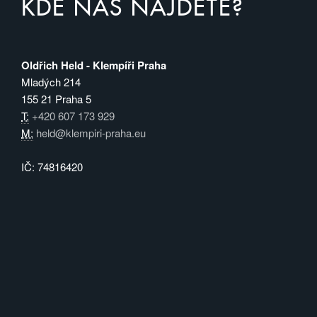
KDE NÁS NAJDETE?
Oldřich Held - Klempíři Praha
Mladých 214
155 21 Praha 5
T:
+420 607 173 929
M:
held@klempiri-praha.eu
IČ: 74816420