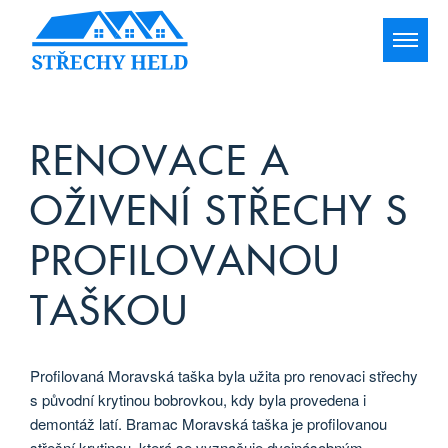
RENOVACE A
OŽIVENÍ STŘECHY S
PROFILOVANOU
TAŠKOU
Profilovaná Moravská taška byla užita pro renovaci střechy
s původní krytinou bobrovkou, kdy byla provedena i
demontáž latí. Bramac Moravská taška je profilovanou
střešní krytinou, která se vyznačuje dvojnásobným